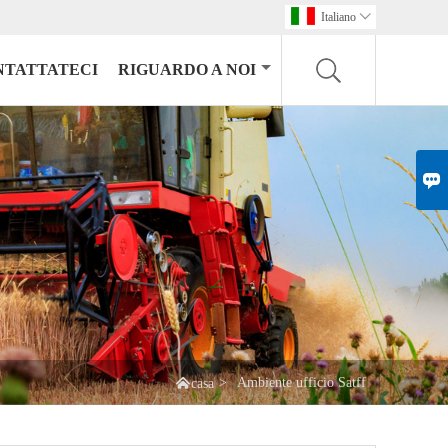
Italiano

NTATTATECI
RIGUARDO A NOI


>
Ambiente ufficio Satff
casa