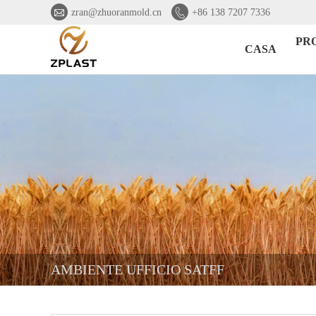


zran@zhuoranmold.cn
+86 138 7207 7336
PR
CASA
AMBIENTE UFFICIO SATFF