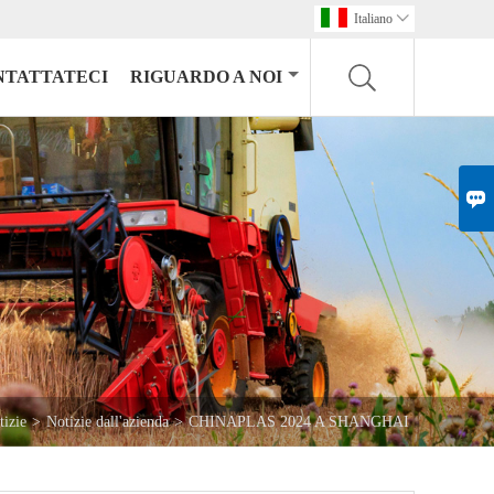
Italiano

NTATTATECI
RIGUARDO A NOI

tizie
>
Notizie dall'azienda
>
CHINAPLAS 2024 A SHANGHAI