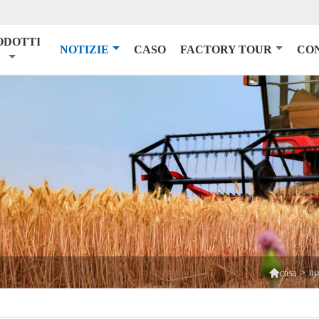
ODOTTI
NOTIZIE
CASO
FACTORY TOUR
CO

>
no
casa