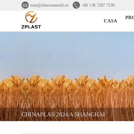


zran@zhuoranmold.cn
+86 138 7207 7336
PR
CASA
CHINAPLAS 2024 A SHANGHAI