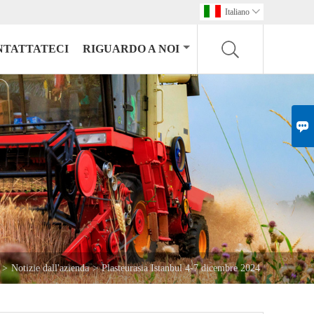
Italiano

NTATTATECI
RIGUARDO A NOI

>
Notizie dall'azienda
>
Plasteurasia Istanbul 4-7 dicembre 2024