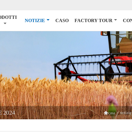
ODOTTI
NOTIZIE
CASO
FACTORY TOUR
CO
 2024

>
notizie
casa