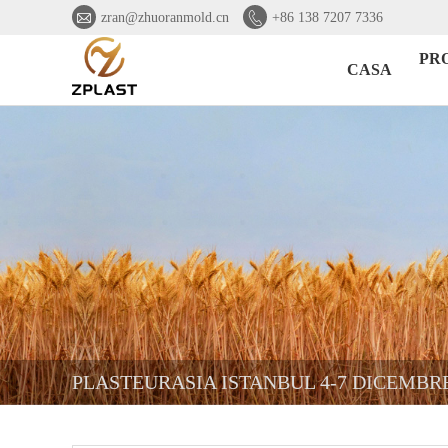


zran@zhuoranmold.cn
+86 138 7207 7336
PR
CASA
PLASTEURASIA ISTANBUL 4-7 DICEMBRE